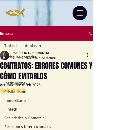
Entrada
Todas las entradas
MAURICIO G. FURMANSKI
Todas las entradas
20 nov 2024
2 min de lectura
CONTRATOS: ERRORES COMUNES Y
Derecho
CÓMO EVITARLOS
Leyes
Institucional
Actualizado:
6 feb 2025
Obtuvo NaN de 5 estrellas.
Cristianismo
Inmobiliario
Fintech
Sociedades & Comercial
Relaciones Internacionales