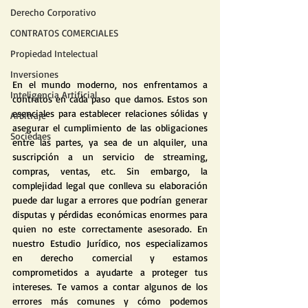
Derecho Corporativo
CONTRATOS COMERCIALES
Propiedad Intelectual
Inversiones
En el mundo moderno, nos enfrentamos a 
Inteligencia Artificial
contratos en cada paso que damos. Estos son 
esenciales para establecer relaciones sólidas y 
Arbitraje
asegurar el cumplimiento de las obligaciones 
Sociedaes
entre las partes, ya sea de un alquiler, una 
suscripción a un servicio de streaming, 
compras, ventas, etc. Sin embargo, la 
complejidad legal que conlleva su elaboración 
puede dar lugar a errores que podrían generar 
disputas y pérdidas económicas enormes para 
quien no este correctamente asesorado. En 
nuestro Estudio Jurídico, nos especializamos 
en derecho comercial y estamos 
comprometidos a ayudarte a proteger tus 
intereses. Te vamos a contar algunos de los 
errores más comunes y cómo podemos 