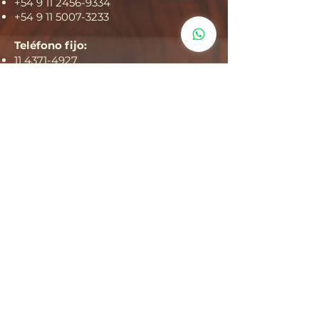
+54 9 11 2456-9334
+54 9 11 5007-3233
Teléfono fijo:
11 4371-4927
114371-5158
11 5611-7602
Lun a Vie de 09:00 a 18:00
Av. Corrientes 1464,
Piso 17, Oficina 1703
Edificio Lex Tower
CABA, Buenos Aires
Argentina 1042
SEGUINOS EN