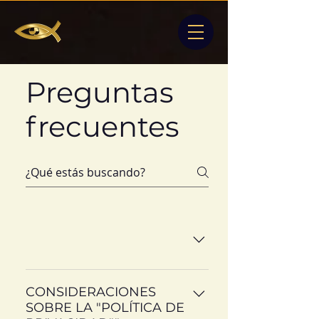
Preguntas
frecuentes
Estudio Jurídico Froimovici &
Asociados. ("Estudio Jurídico",
CONSIDERACIONES
SOBRE LA "POLÍTICA DE
"Froimovici" o "nosotros") está