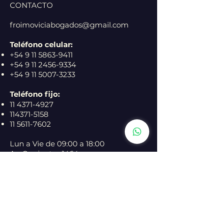
CONTACTO
froimoviciabogados@gmail.com
Teléfono celular:
+54 9 11 5863-9411
+54 9 11 2456-9334
+54 9 11 5007-3233
Teléfono fijo:
11 4371-4927
114371-5158
11 5611-7602
Lun a Vie de 09:00 a 18:00
Av. Corrientes 1464,
Piso 17, Oficina 1703
Edificio Lex Tower
CABA, Buenos Aires
Argentina 1042
SEGUINOS EN