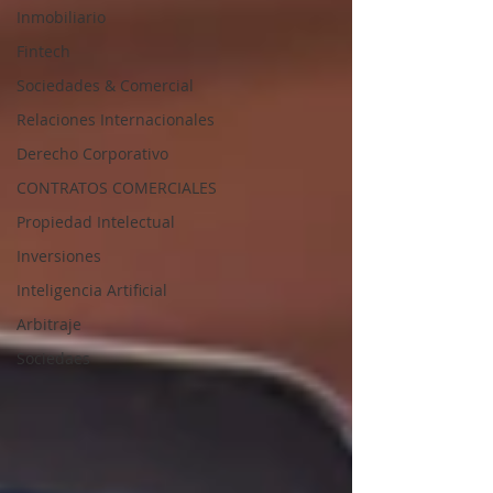
Inmobiliario
Fintech
Sociedades & Comercial
Relaciones Internacionales
Derecho Corporativo
CONTRATOS COMERCIALES
Propiedad Intelectual
Inversiones
Inteligencia Artificial
Arbitraje
Sociedaes