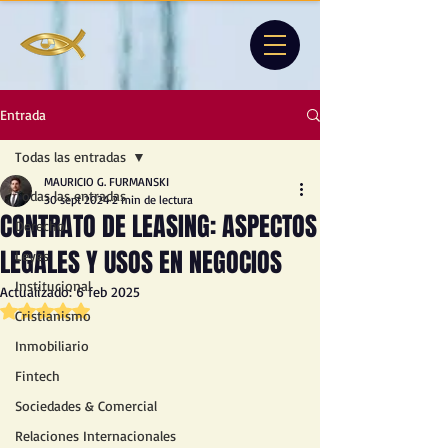
Entrada
Todas las entradas
MAURICIO G. FURMANSKI
Todas las entradas
30 sept 2024
2 min de lectura
CONTRATO DE LEASING: ASPECTOS
Derecho
LEGALES Y USOS EN NEGOCIOS
Leyes
Institucional
Actualizado:
6 feb 2025
Obtuvo NaN de 5 estrellas.
Cristianismo
Inmobiliario
Fintech
Sociedades & Comercial
Relaciones Internacionales