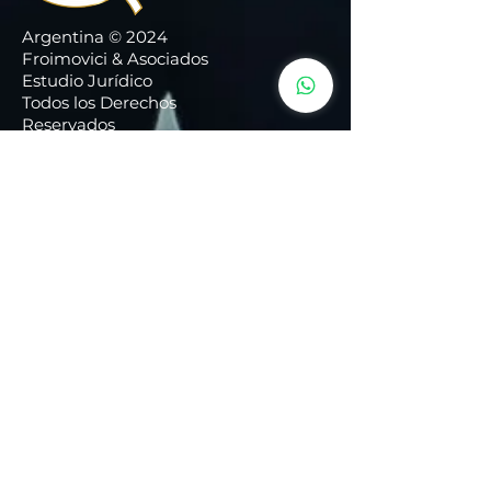
Argentina © 2024
Froimovici & Asociados
Estudio Jurídico
Todos los Derechos
Reservados
IR A
Inicio
Quiénes Somos
Áreas de Práctica:
Turnos
Eventos
Contacto
Blog
Gestión
Términos de Uso
Política de Privacidad
Política de Cookies
Mapa del Sitio