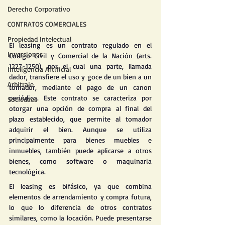
Derecho Corporativo
CONTRATOS COMERCIALES
Propiedad Intelectual
El leasing es un contrato regulado en el 
Inversiones
Código Civil y Comercial de la Nación (arts. 
1227-1250), por el cual una parte, llamada 
Inteligencia Artificial
dador, transfiere el uso y goce de un bien a un 
Arbitraje
tomador, mediante el pago de un canon 
periódico. Este contrato se caracteriza por 
Sociedaes
otorgar una opción de compra al final del 
plazo establecido, que permite al tomador 
adquirir el bien. Aunque se utiliza 
principalmente para bienes muebles e 
inmuebles, también puede aplicarse a otros 
bienes, como software o maquinaria 
tecnológica​​.
El leasing es bifásico, ya que combina 
elementos de arrendamiento y compra futura, 
lo que lo diferencia de otros contratos 
similares, como la locación. Puede presentarse 