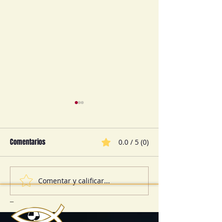
Comentarios
0.0 / 5 (0)
Comentar y calificar...
CONTRATOS: ERRORES COMUNES
¿QUÉ SON LOS CONT
Y CÓMO EVITARLOS
INTERNACIONALES?
_