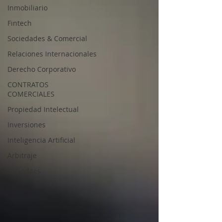
Inmobiliario
Fintech
Sociedades & Comercial
Relaciones Internacionales
Derecho Corporativo
CONTRATOS
COMERCIALES
Propiedad Intelectual
Inversiones
Inteligencia Artificial
Arbitraje
Sociedaes