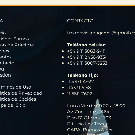
 A
CONTACTO
cio
froimoviciabogados@gmail.c
iénes Somos
eas de Práctica:
Teléfono celular:
rnos
+54 9 11 5863-9411
entos
+54 9 11 2456-9334
ntacto
+54 9 11 5007-3233
og
stión
Teléfono fijo:
11 4371-4927
rminos de Uso
114371-5158
lítica de Privacidad
11 5611-7602
lítica de Cookies
pa del Sitio
Lun a Vie de 09:00 a 18:00
Av. Corrientes 1464,
Piso 17, Oficina 1703
Edificio Lex Tower
CABA, Buenos Aires