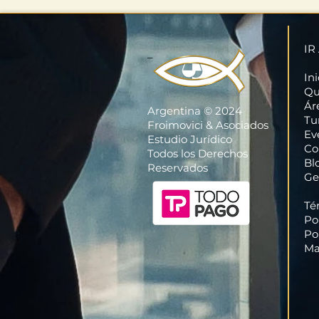
IR
_
Ini
Qu
Ár
Argentina © 2024
Tu
Froimovici & Asociados
Ev
Estudio Jurídico
Co
Todos los Derechos
Bl
Reservados
Ge
Té
Po
Po
Ma