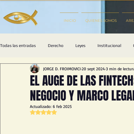
INICIO
QUIENES SOMOS
ARE
Todas las entradas
Derecho
Leyes
Institucional
JORGE D. FROIMOVICI
20 sept 2024
3 min de lectur
Sociedades & Comercial
Relaciones Internacionales
De
EL AUGE DE LAS FINTEC
NEGOCIO Y MARCO LEGA
Propiedad Intelectual
Inversiones
Inteligencia Artificia
Actualizado:
6 feb 2025
Obtuvo NaN de 5 estrellas.