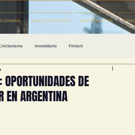
A GENERAL
AREA CORPORATIVA
AREA DEPORTIVA
TURN
Cristianismo
Inmobiliario
Fintech
a
recho Corporativo
CONTRATOS COMERCIALES
H: OPORTUNIDADES DE
R EN ARGENTINA
l
Arbitraje
Sociedaes