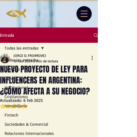
Entrada
Todas las entradas
JORGE D. FROIMOVICI
Todas las entradas
19 nov 2024
2 min de lectura
NUEVO PROYECTO DE LEY PARA
Derecho
INFLUENCERS EN ARGENTINA:
Leyes
Institucional
¿CÓMO AFECTA A SU NEGOCIO?
Cristianismo
Actualizado:
6 feb 2025
Obtuvo NaN de 5 estrellas.
Inmobiliario
Fintech
Sociedades & Comercial
Relaciones Internacionales