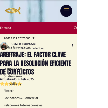
Entrada
Todas las entradas
JORGE D. FROIMOVICI
Todas las entradas
2 oct 2024
2 min de lectura
ARBITRAJE: EL FACTOR CLAVE
Derecho
PARA LA RESOLUCIÓN EFICIENTE
Leyes
Institucional
DE CONFLICTOS
Cristianismo
Actualizado:
6 feb 2025
Obtuvo NaN de 5 estrellas.
Inmobiliario
Fintech
Sociedades & Comercial
Relaciones Internacionales