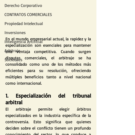
Derecho Corporativo
CONTRATOS COMERCIALES
Propiedad Intelectual
Inversiones
En el mundo empresarial actual, la rapidez y la 
Inteligencia Artificial
especialización son esenciales para mantener 
Arbitraje
una ventaja competitiva. Cuando surgen 
disputas comerciales, el arbitraje se ha 
Sociedaes
consolidado como uno de los métodos más 
eficientes para su resolución, ofreciendo 
múltiples beneficios tanto a nivel nacional 
como internacional.
1. Especialización del tribunal 
arbitral
El arbitraje permite elegir árbitros 
especializados en la industria específica de la 
controversia. Esto significa que quienes 
deciden sobre el conflicto tienen un profundo 
conocimiento del sector, lo que conduce a 